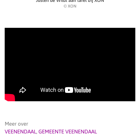
Justen de Wildt aan tafel bij XON
© XON
Meer over
VEENENDAAL
,
GEMEENTE VEENENDAAL