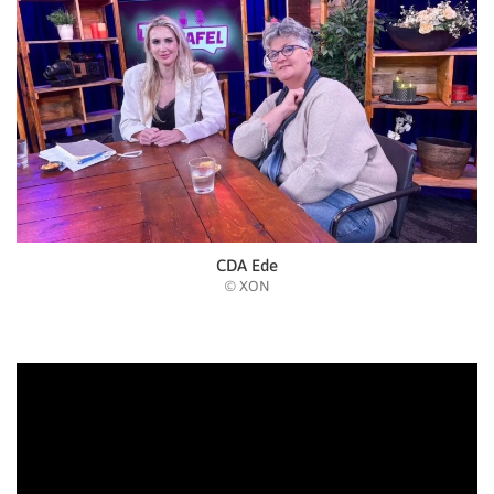
CDA Ede
© XON