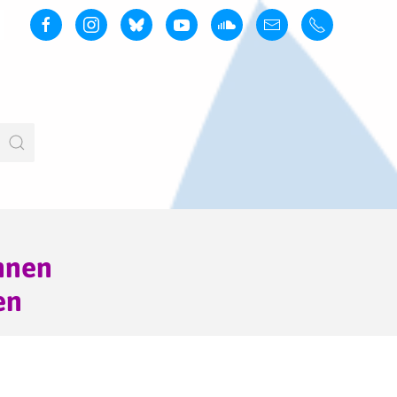
nnen
en