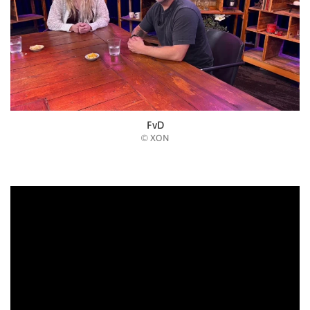
FvD
© XON