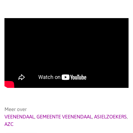
Meer over
VEENENDAAL
,
GEMEENTE VEENENDAAL
,
ASIELZOEKERS
,
AZC