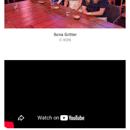
Ilona Gritter
© XON