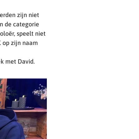
rden zijn niet
In de categorie
loër, speelt niet
K op zijn naam
ek met David.