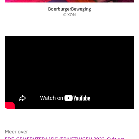
BoerburgerBeweging
© XON
Meer over