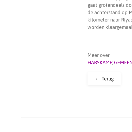
gaat grotendeels doo
de achterstand op M
kilometer naar Riya
worden klaargemaakt
Meer over
HARSKAMP
,
GEMEEN
Terug