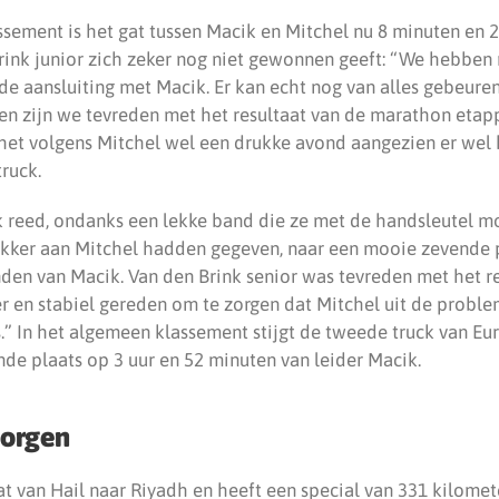
ssement is het gat tussen Macik en Mitchel nu 8 minuten en 
ink junior zich zeker nog niet gewonnen geeft: “We hebben 
de aansluiting met Macik. Er kan echt nog van alles gebeure
n zijn we tevreden met het resultaat van de marathon etap
het volgens Mitchel wel een drukke avond aangezien er wel 
truck.
k reed, ondanks een lekke band die ze met de handsleutel m
kker aan Mitchel hadden gegeven, naar een mooie zevende 
den van Macik. Van den Brink senior was tevreden met het re
r en stabiel gereden om te zorgen dat Mitchel uit de proble
s.” In het algemeen klassement stijgt de tweede truck van Eu
nde plaats op 3 uur en 52 minuten van leider Macik.
morgen
t van Hail naar Riyadh en heeft een special van 331 kilomet