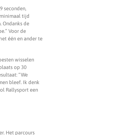
29 seconden,
minimaal tijd
n. Ondanks de
pe.” Voor de
het één en ander te
oesten wisselen
plaats op 30
sultaat: “We
men bleef. Ik denk
rol Rallysport een
er. Het parcours