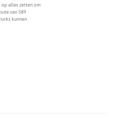
s op alles zetten om
route van 589
trucks kunnen