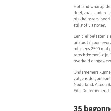
Het land waarop de b
doel, zoals andere i
piekbelasters; bedr
stikstof uitstoten.
Een piekbelaster is 
uitstoot in een over
minstens 2500 mol pe
terechtkomen) zijn. 
overheid aangewezen
Ondernemers kunnen 
volgens de gemeente
Nederland. Alleen B
Ede. Ondernemers he
35 begonn