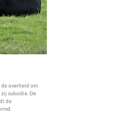
an de overheid om
zij subsidie. De
dt de
ermd.