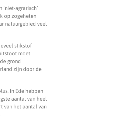
 ‘niet-agrarisch’
iek op zogeheten
ar natuurgebied veel
eveel stikstof
 uitstoot moet
 de grond
rland zijn door de
plus. In Ede hebben
gste aantal van heel
t van het aantal van
.