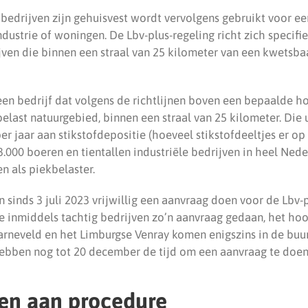
edrijven zijn gehuisvest wordt vervolgens gebruikt voor een
ndustrie of woningen. De Lbv-plus-regeling richt zich specif
ijven die binnen een straal van 25 kilometer van een kwetsba
een bedrijf dat volgens de richtlijnen boven een bepaalde ho
belast natuurgebied, binnen een straal van 25 kilometer. Die
r jaar aan stikstofdepositie (hoeveel stikstofdeeltjes er op
3.000 boeren en tientallen industriële bedrijven in heel Nede
 als piekbelaster.
sinds 3 juli 2023 vrijwillig een aanvraag doen voor de Lbv-
 inmiddels tachtig bedrijven zo’n aanvraag gedaan, het hoo
arneveld en het Limburgse Venray komen enigszins in de buur
bben nog tot 20 december de tijd om een aanvraag te doen
en aan procedure