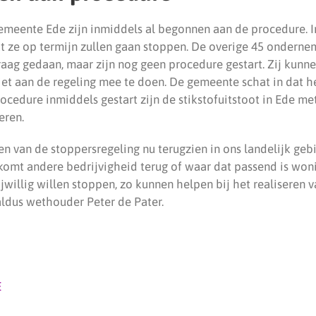
gemeente Ede zijn inmiddels al begonnen aan de procedure. I
dat ze op termijn zullen gaan stoppen. De overige 45 onder
aag gedaan, maar zijn nog geen procedure gestart. Zij kunn
et aan de regeling mee te doen. De gemeente schat in dat he
ocedure inmiddels gestart zijn de stikstofuitstoot in Ede me
eren.
n van de stoppersregeling nu terugzien in ons landelijk geb
komt andere bedrijvigheid terug of waar dat passend is won
jwillig willen stoppen, zo kunnen helpen bij het realiseren 
aldus wethouder Peter de Pater.
E