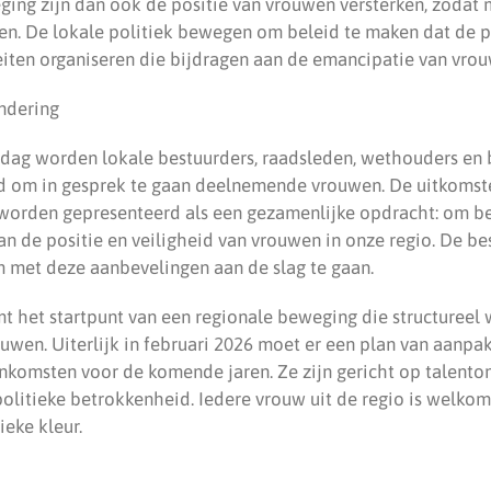
ing zijn dan ook de positie van vrouwen versterken, zodat
den. De lokale politiek bewegen om beleid te maken dat de 
teiten organiseren die bijdragen aan de emancipatie van vro
ndering
 dag worden lokale bestuurders, raadsleden, wethouders en 
gd om in gesprek te gaan deelnemende vrouwen. De uitkomst
orden gepresenteerd als een gezamenlijke opdracht: om be
an de positie en veiligheid van vrouwen in onze regio. De be
om met deze aanbevelingen aan de slag te gaan.
 het startpunt van een regionale beweging die structureel 
wen. Uiterlijk in februari 2026 moet er een plan van aanpak
enkomsten voor de komende jaren. Ze zijn gericht op talento
litieke betrokkenheid. Iedere vrouw uit de regio is welkom,
ieke kleur.