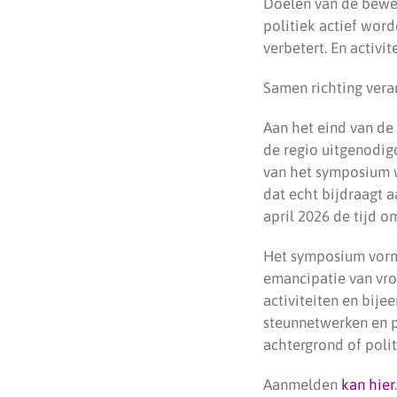
Doelen van de beweg
politiek actief wor
verbetert. En activi
Samen richting vera
Aan het eind van de
de regio uitgenodi
van het symposium w
dat echt bijdraagt a
april 2026 de tijd 
Het symposium vormt
emancipatie van vrou
activiteiten en bije
steunnetwerken en po
achtergrond of polit
Aanmelden
kan hier
.