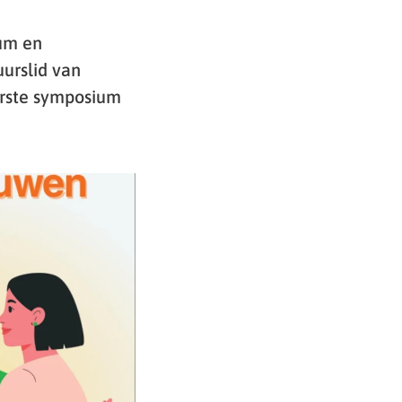
um en
uurslid van
erste symposium