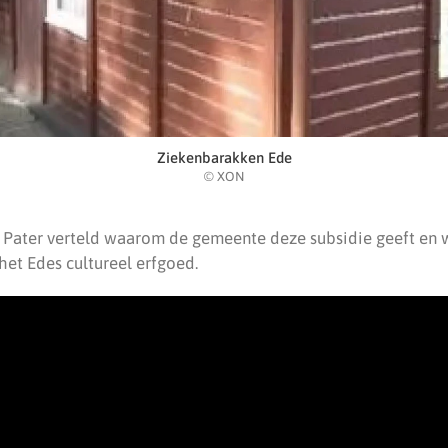
Ziekenbarakken Ede
© XON
 Pater verteld waarom de gemeente deze subsidie geeft en
 het Edes cultureel erfgoed.