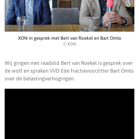
XON in gesprek met Bert van Roekel en Bart Omlo
© XON
Wij gingen met raadslid Bert van Roekel is gesprek over
de wolf en spraken VVD Ede fractievoorzitter Bart Omlo
over de belastingverhogingen.