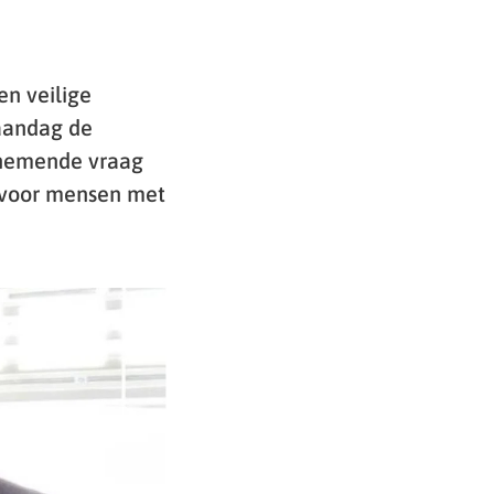
en veilige
aandag de
oenemende vraag
g voor mensen met