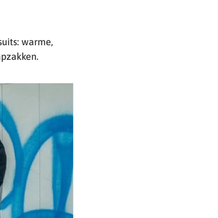
suits: warme,
apzakken.