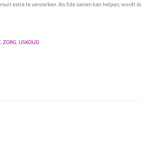
suit extra te versterken. Als Ede samen kan helpen, wordt de
E
,
ZORG
,
IJSKOUD