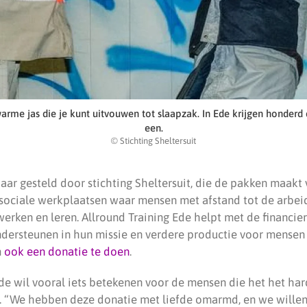
 warme jas die je kunt uitvouwen tot slaapzak. In Ede krijgen honderd
een.
© Stichting Sheltersuit
ar gesteld door stichting Sheltersuit, die de pakken maakt 
sociale werkplaatsen waar mensen met afstand tot de arbei
erken en leren. Allround Training Ede helpt met de financie
ndersteunen in hun missie en verdere productie voor mensen 
m
ook een donatie te doen
.
Ede wil vooral iets betekenen voor de mensen die het het ha
e. “We hebben deze donatie met liefde omarmd, en we wille