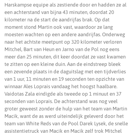
Harskampse equipe als zestiende door en hadden ze al
een achterstand van bijna 43 minuten, doordat 20
kilometer na de start de aandrijfas brak. Op dat
moment stond Martin ook vast, waardoor ze lang
moesten wachten op een andere aandrijfas. Onderweg
naar het achtste meetpunt op 320 kilometer verloren
Mitchel, Bart van Heun en Jarno van de Pol nog eens
meer dan 25 minuten, dit keer doordat ze vast kwamen
te zitten op een kleine duin. Aan de eindstreep bleek
een zevende plaats in de daguitslag met een tijdverlies
van 1 uur, 11 minuten en 19 seconden ten opzichte van
winnaar Ales Loprais vandaag het hoogst haalbare.
Vaidotas Zala eindigde als tweede op 1 minuut en 37
seconden van Loprais. De achterstand was nog veel
groter geweest zonder de hulp van het team van Martin
Macik, want de as werd uiteindelijk geleverd door het
team van White Reds van de Pool Darek Lysek, de snelle
assistentietruck van Macik en Macik zelf trok Mitchel