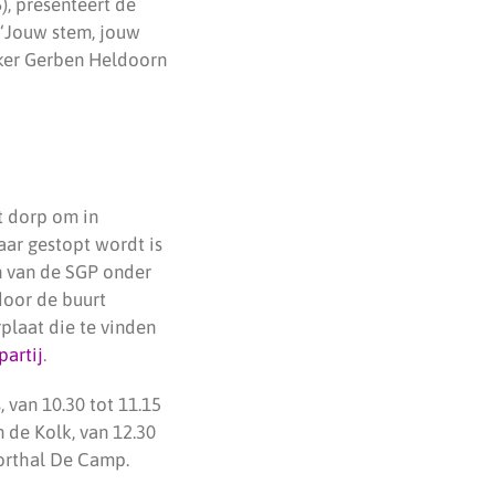
), presenteert de
 ‘Jouw stem, jouw
kker Gerben Heldoorn
t dorp om in
aar gestopt wordt is
n van de SGP onder
door de buurt
rplaat die te vinden
partij
.
 van 10.30 tot 11.15
n de Kolk, van 12.30
porthal De Camp.