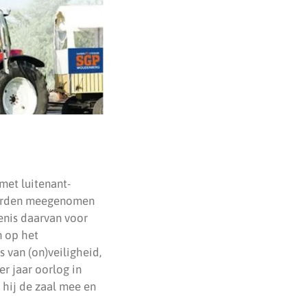
met luitenant-
 werden meegenomen
kenis daarvan voor
n op het
s van (on)veiligheid,
r jaar oorlog in
 hij de zaal mee en