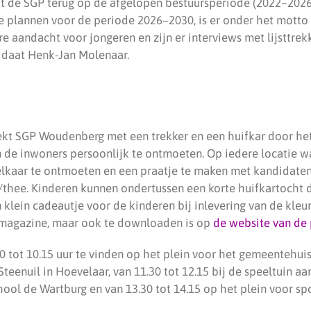
kt de SGP terug op de afgelopen bestuursperiode (2022–2026
te plannen voor de periode 2026–2030, is er onder het motto
re aandacht voor jongeren en zijn er interviews met lijsttre
daat Henk-Jan Molenaar.
ekt SGP Woudenberg met een trekker en een huifkar door he
n de inwoners persoonlijk te ontmoeten. Op iedere locatie w
lkaar te ontmoeten en een praatje te maken met kandidate
e/thee. Kinderen kunnen ondertussen een korte huifkartocht 
 klein cadeautje voor de kinderen bij inlevering van de kleu
gsmagazine, maar ook te downloaden is op
de website van de 
30 tot 10.15 uur te vinden op het plein voor het gemeentehuis,
teenuil in Hoevelaar, van 11.30 tot 12.15 bij de speeltuin aa
chool de Wartburg en van 13.30 tot 14.15 op het plein voor s