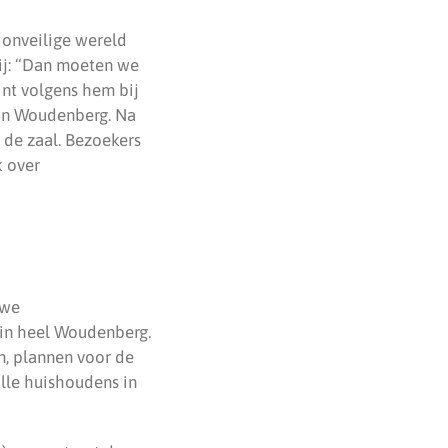
 onveilige wereld
ij: “Dan moeten we
int volgens hem bij
 in Woudenberg. Na
 de zaal. Bezoekers
k over
uwe
in heel Woudenberg.
n, plannen voor de
lle huishoudens in