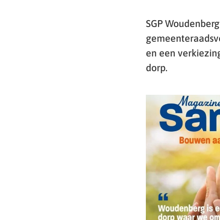
SGP Woudenberg v
gemeenteraadsver
en een verkiezin
dorp.