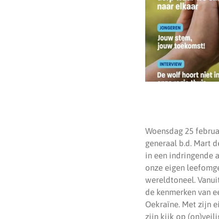
Woensdag 25 februar
generaal b.d. Mart 
in een indringende a
onze eigen leefomgev
wereldtoneel. Vanuit
de kenmerken van ee
Oekraïne. Met zijn 
zijn kijk op (on)veil