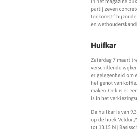
In het magazine bli
partij zeven concre
toekomst!’ bijzonde
en wethouderskandi
Huifkar
Zaterdag 7 maart tr
verschillende wijke
er gelegenheid om e
het genot van koffi
maken. Ook is er een
is in het verkiezin
De huifkar is van 9.
op de hoek Velduil/S
tot 13.15 bij Basiss