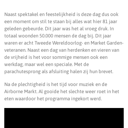
Naast spektakel en feestelijkheid is deze dag dus ook
een moment om stil te staan bij alles wat hier 81 jaar
geleden gebeurde. Dit jaar was het al vroeg druk. In
totaal woonden 50.000 mensen de dag bij. Dit jaar
waren er acht Tweede Wereldoorlog- en Market Garden-
veteranen. Naast een dag van herdenken en vieren van
de vrijheid is het voor sommige mensen ook een
werkdag, maar wel een speciale. Met de
parachutesprong als afsluiting halen zij hun brevet.
Na de plechtigheid is het tijd voor muziek en de
Airborne Markt. Al gooide het slechte weer roet in het
eten waardoor het programma ingekort werd.