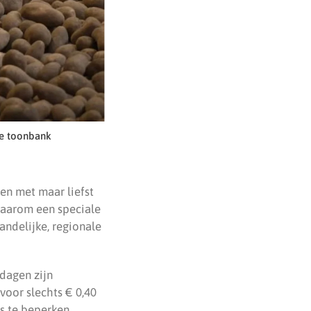
de toonbank
ten met maar liefst
aarom een speciale
andelijke, regionale
pdagen zijn
voor slechts € 0,40
ns te beperken.