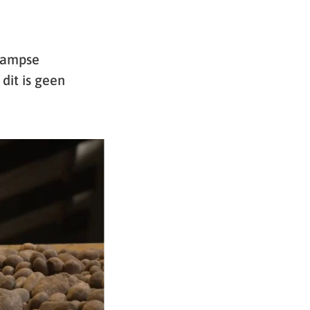
kampse
it is geen