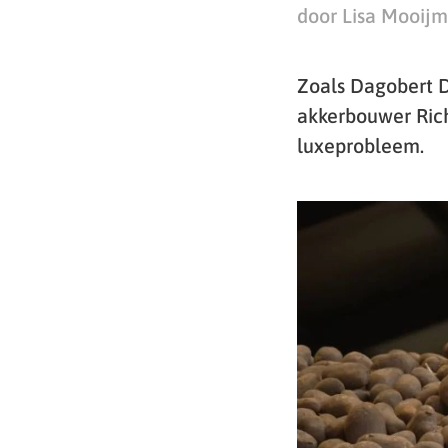
door Lisa Mooij
Zoals Dagobert 
akkerbouwer Ric
luxeprobleem.