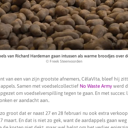
els van Richard Hardeman gaan intussen als warme broodjes over 
© Freek Steenvoorden
nt van een van zijn grootste afnemers, CêlaVíta, bleef hij zit
rdappels. Samen met voedselcollectief
No Waste Army
werd d
ezet om voedselverspilling tegen te gaan. En met succes: l
onken er aandacht aan..
 zo groot dat er naast 27 en 28 februari nu ook extra verkoo
 maart. En dat is niet zo gek, want de aardappels gaan weg 
die de kosten niet dekt, maar wel helpt om het verlies enigszi