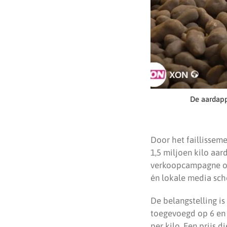
De aardapp
Door het faillisseme
1,5 miljoen kilo aa
verkoopcampagne opg
én lokale media sch
De belangstelling is
toegevoegd op 6 en 7
per kilo. Een prijs 