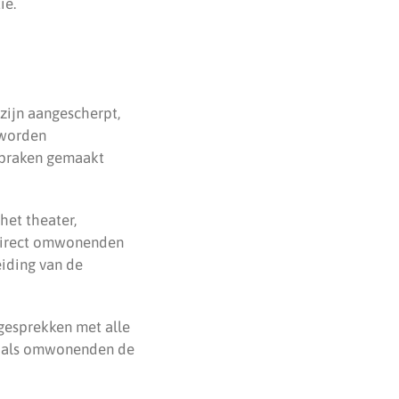
ie.
zijn aangescherpt,
 worden
fspraken gemaakt
het theater,
direct omwonenden
eiding van de
 gesprekken met alle
rs als omwonenden de