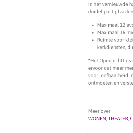
In het vernieuwde h
duidelijke tijdvakk
Maximaal 12 av
Maximaal 16 mi
Ruimte voor klei
kerkdiensten, d
“Het Openluchttheate
ervoor dat meer men
voor leefbaarheid in
ontmoeten en verste
Meer over
WONEN
,
THEATER
,
C