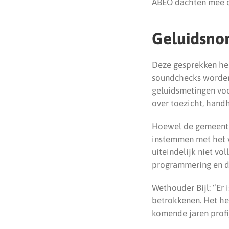
ABEO dachten mee o
Geluidsno
Deze gesprekken heb
soundchecks worden
geluidsmetingen voo
over toezicht, hand
Hoewel de gemeente 
instemmen met het 
uiteindelijk niet vo
programmering en d
Wethouder Bijl: “Er 
betrokkenen. Het he
komende jaren profi