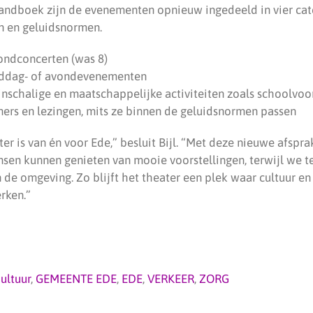
andboek zijn de evenementen opnieuw ingedeeld in vier cat
en en geluidsnormen.
ondconcerten (was 8)
ddag- of avondevenementen
nschalige en maatschappelijke activiteiten zoals schoolvoor
iners en lezingen, mits ze binnen de geluidsnormen passen
r is van én voor Ede,” besluit Bijl. “Met deze nieuwe afspr
sen kunnen genieten van mooie voorstellingen, terwijl we t
 de omgeving. Zo blijft het theater een plek waar cultuur en 
rken.”
ultuur
,
GEMEENTE EDE
,
EDE
,
VERKEER
,
ZORG