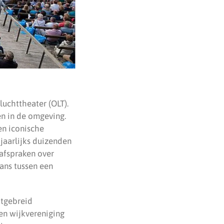
uchttheater (OLT).
en in de omgeving.
en iconische
t jaarlijks duizenden
 afspraken over
ans tussen een
itgebreid
en wijkvereniging