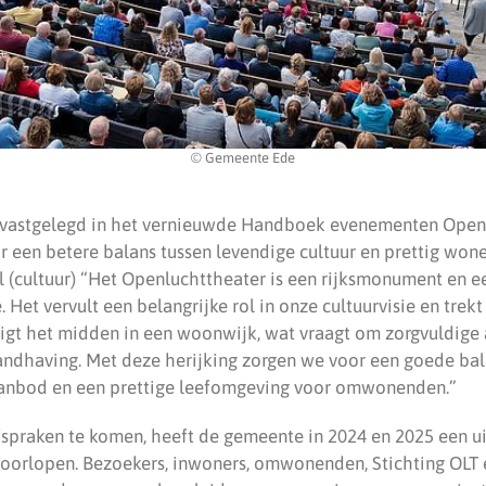
© Gemeente Ede
 vastgelegd in het vernieuwde Handboek evenementen Openl
r een betere balans tussen levendige cultuur en prettig won
l (cultuur) “Het Openluchttheater is een rijksmonument en e
. Het vervult een belangrijke rol in onze cultuurvisie en trek
 ligt het midden in een woonwijk, wat vraagt om zorgvuldige
handhaving. Met deze herijking zorgen we voor een goede bal
aanbod en een prettige leefomgeving voor omwonenden.”
spraken te komen, heeft de gemeente in 2024 en 2025 een u
 doorlopen. Bezoekers, inwoners, omwonenden, Stichting OLT 