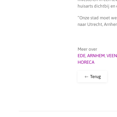
huisarts dichtbij en
“Onze stad moet wee
naar Utrecht, Arnhem
Meer over
EDE
,
ARNHEM
,
VEE
HORECA
Terug