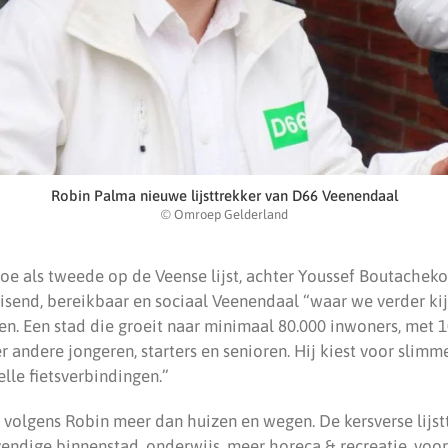
Robin Palma nieuwe lijsttrekker van D66 Veenendaal
© Omroep Gelderland
oe als tweede op de Veense lijst, achter Youssef Boutacheko
send, bereikbaar en sociaal Veenendaal “waar we verder ki
n. Een stad die groeit naar minimaal 80.000 inwoners, met 1
andere jongeren, starters en senioren. Hij kiest voor slimm
elle fietsverbindingen.”
 volgens Robin meer dan huizen en wegen. De kersverse lijst
vendige binnenstad, onderwijs, meer horeca & recreatie, voo