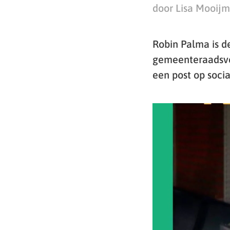
door Lisa Mooij
Robin Palma is d
gemeenteraadsver
een post op soci