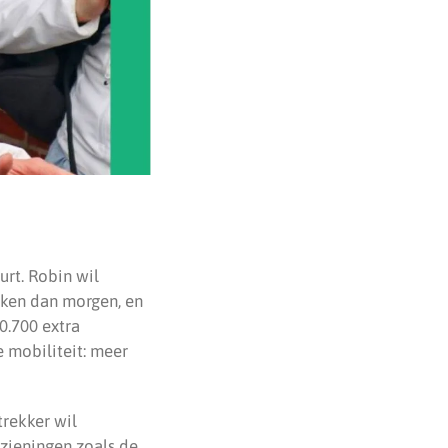
urt. Robin wil
jken dan morgen, en
0.700 extra
e mobiliteit: meer
trekker wil
rzieningen zoals de