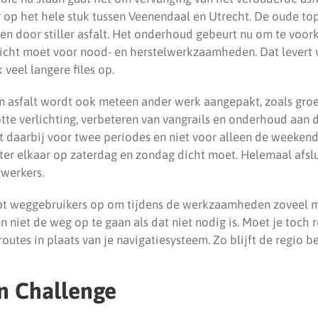
r op het hele stuk tussen Veenendaal en Utrecht. De oude to
en door stiller asfalt. Het onderhoud gebeurt nu om te voo
icht moet voor nood- en herstelwerkzaamheden. Dat levert 
 veel langere files op.
n asfalt wordt ook meteen ander werk aangepakt, zoals gr
tte verlichting, verbeteren van vangrails en onderhoud aan 
st daarbij voor twee periodes en niet voor alleen de weeke
hter elkaar op zaterdag en zondag dicht moet. Helemaal afsl
gwerkers.
pt weggebruikers op om tijdens de werkzaamheden zoveel mo
n niet de weg op te gaan als dat niet nodig is. Moet je toch re
routes in plaats van je navigatiesysteem. Zo blijft de regio b
n Challenge