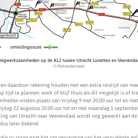
egwerkzaamheden op de A12 tussen Utrecht Lunetten en Veenenda
© Rijkswaterstaat
n daardoor rekening houden met een extra reistijd van mee
op tijd te plannen. werk of blijf thuis als dit mogelijk is of ki
amheden vinden plaats van Vrijdag 9 mei 20.00 uur tot en m
rijdag 22 augustus 20.00 uur tot en met maandag 1 september
hting van Utrecht naar Veenendaal wordt nog gewerkt aan de 
dus later bekend.
 die nu staan gaat het om vervanging van het verouderde asfa