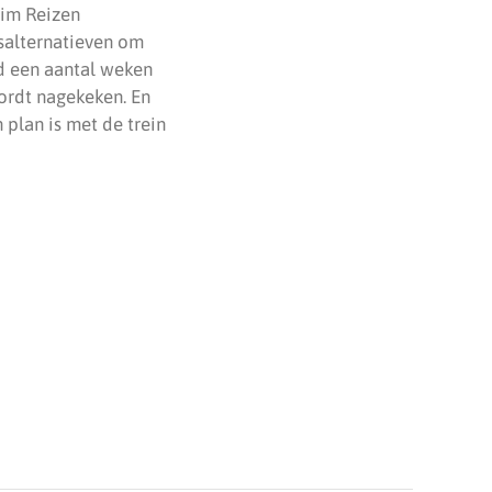
lim Reizen
isalternatieven om
ld een aantal weken
wordt nagekeken. En
 plan is met de trein