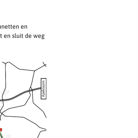
unetten en
t en sluit de weg