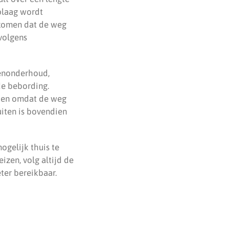
plaag wordt
rkomen dat de weg
volgens
oenonderhoud,
de bebording.
nden omdat de weg
uiten is bovendien
gelijk thuis te
izen, volg altijd de
eter bereikbaar.