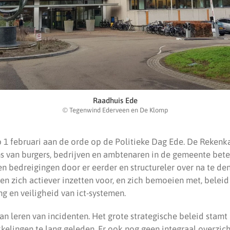
Raadhuis Ede
© Tegenwind Ederveen en De Klomp
 1 februari aan de orde op de Politieke Dag Ede. De Rekenka
s van burgers, bedrijven en ambtenaren in de gemeente bet
 bedreigingen door er eerder en structureler over na te den
 zich actiever inzetten voor, en zich bemoeien met, beleid
 en veiligheid van ict-systemen.
an leren van incidenten. Het grote strategische beleid stamt
kkelingen te lang geleden, Er ook nog geen integraal overzic