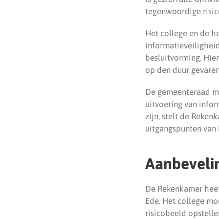
tegenwoordige risico
Het college en de 
informatieveiligheid
besluitvorming. Hier
op den duur gevaren
De gemeenteraad moe
uitvoering van info
zijn, stelt de Reken
uitgangspunten van 
Aanbeveli
De Rekenkamer heeft
Ede. Het college moe
risicobeeld opstelle