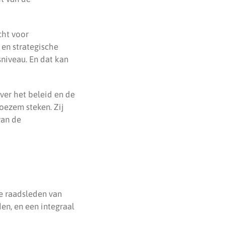
cht voor
 en strategische
sniveau. En dat kan
ver het beleid en de
oezem steken. Zij
van de
e raadsleden van
en, en een integraal