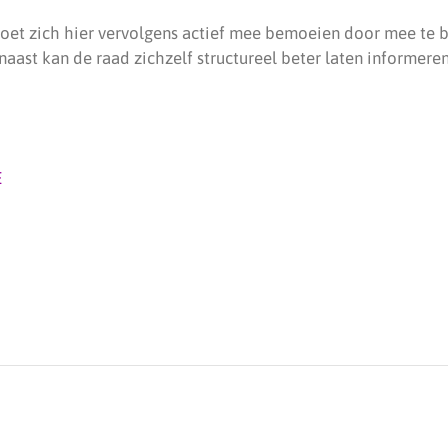
t zich hier vervolgens actief mee bemoeien door mee te be
aast kan de raad zichzelf structureel beter laten informeren
E