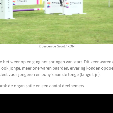
© Jeroen de Groot / XON
 het weer op en ging het springen van start. Dit keer waren 
 ook jonge, meer onervaren paarden, ervaring konden opdoe
el voor jongeren en pony’s aan de longe (lange lijn).
rak de organisatie en een aantal deelnemers.