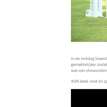
In de middag klaarde
gemakkelijker zodat
was een showonderde
XON keek rond en sp