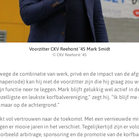
Voorzitter CKV Reehorst ’45 Mark Smidt
© CKV Reehorst ’45
wege de combinatie van werk, privé en de impact van de afg
aperiode) kan hij niet de voorzitter zijn die hij graag zou w
jn functie neer te leggen. Mark blijft gelukkig wel actief in 
zelligste en leukste korfbalvereniging,” zegt hij. “Ik blijf me
n, maar op de achtergrond.”
jkt vol vertrouwen naar de toekomst. Met een vernieuwde mi
gen er mooie jaren in het verschiet. Tegelijkertijd zijn er v
orbeeld arbitrage, sponsoring en de promotie van de korfbal