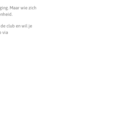
aging. Maar wie zich
enheid.
de club en wil je
 via