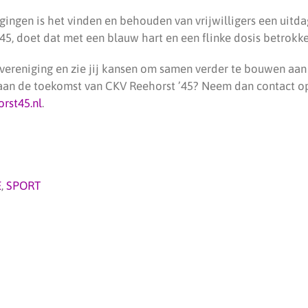
igingen is het vinden en behouden van vrijwilligers een uitd
45, doet dat met een blauw hart en een flinke dosis betrokk
 vereniging en zie jij kansen om samen verder te bouwen aan 
aan de toekomst van CKV Reehorst ’45? Neem dan contact op
rst45.nl
.
E
,
SPORT