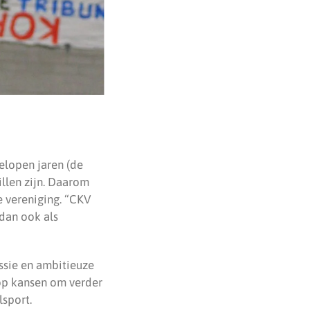
elopen jaren (de
illen zijn. Daarom
de vereniging. “CKV
 dan ook als
ssie en ambitieuze
olop kansen om verder
sport.