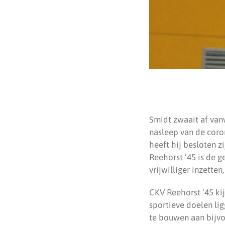
Smidt zwaait af van
nasleep van de coron
heeft hij besloten zi
Reehorst ’45 is de ge
vrijwilliger inzette
CKV Reehorst ’45 ki
sportieve doelen lig
te bouwen aan bijvo