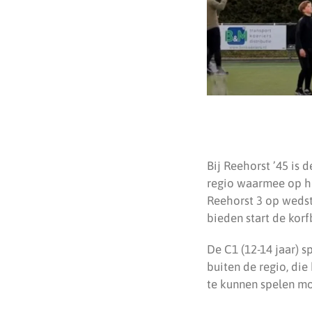
Bij Reehorst ’45 is 
regio waarmee op he
Reehorst 3 op wedst
bieden start de kor
De C1 (12-14 jaar) 
buiten de regio, di
te kunnen spelen moe