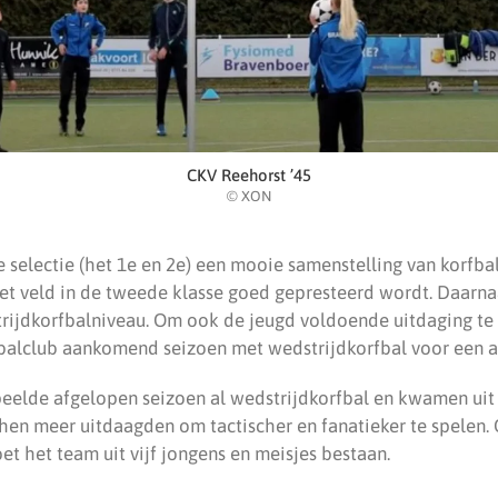
CKV Reehorst ’45
© XON
de selectie (het 1e en 2e) een mooie samenstelling van korfba
t veld in de tweede klasse goed gepresteerd wordt. Daarna
rijdkorfbalniveau. Om ook de jeugd voldoende uitdaging te
fbalclub aankomend seizoen met wedstrijdkorfbal voor een a
speelde afgelopen seizoen al wedstrijdkorfbal en kwamen uit
e hen meer uitdaagden om tactischer en fanatieker te spelen.
t het team uit vijf jongens en meisjes bestaan.