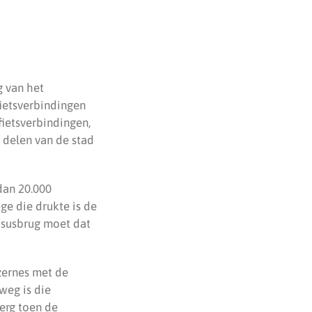
g van het
fietsverbindingen
fietsverbindingen,
 delen van de stad
dan 20.000
e die drukte is de
asusbrug moet dat
zernes met de
weg is die
erg toen de