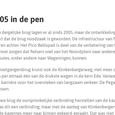
005 in de pen
dergelijke brug lagen er al sinds 2005, maar de ontwikkelin
t dat de brug noodzaak is geworden. De infrastructuur van 
ren achter. Het Pico Bellopad is deel van de verbetering van 
oet zorgen dat fietsers snel van het Noordplein naar andere
routes, onder andere naar Wageningen, kunnen.
 voetgangersbrug kruist ook de Klinkenbergerweg, met meer 
per etmaal één van de drukste wegen in de kern Ede. Vanweg
arrière voor het oversteken van langzaam verkeer. De Peg
ssen.
we brug de oorspronkelijke verbinding herstellen van de ka
as dit een verbinding, maar met de aanleg van Klinkenberger
de kazernes meer naar binnen gekeerd geraakt. Dat was niet 