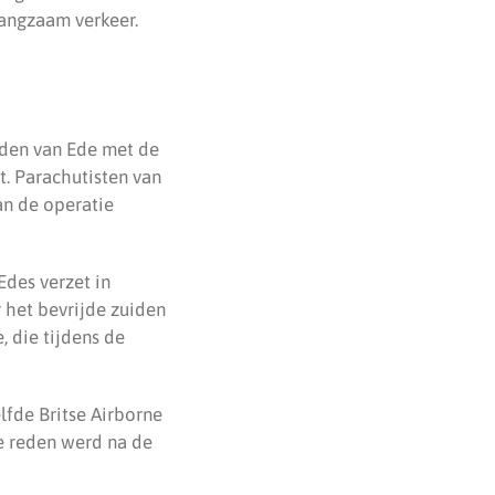
langzaam verkeer.
nden van Ede met de
t. Parachutisten van
an de operatie
Edes verzet in
 het bevrijde zuiden
 die tijdens de
lfde Britse Airborne
e reden werd na de