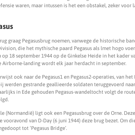
ensie waren, maar intussen is het een obstakel, zeker voor 
asus
brug graag Pegasusbrug noemen, vanwege de historische ba
Division, die het mythische paard Pegasus als lmet hogo voer
n op 18 september 1944 op de Ginkelse Heide in het kader v
 Airborne-landing wordt elk jaar herdacht in september.
wijst ook naar de Pegasus1 en Pegasus2-operaties, van het 
ij werden gestrande geallieerde soldaten teruggevoerd naar
aarlijks in Ede gehouden Pegasus-wandeltocht volgt de route,
lgd.
lle (Normandië) ligt ook een Pegasusbrug over de Orne. Deze
de vooravond van D-Day (6 juni 1944) deze brug bezet. Om di
gedoopt tot ‘Pegasus Bridge’.