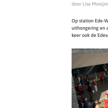
door Lisa Mooij
Op station Ede-
uithongering en a
keer ook de Ede