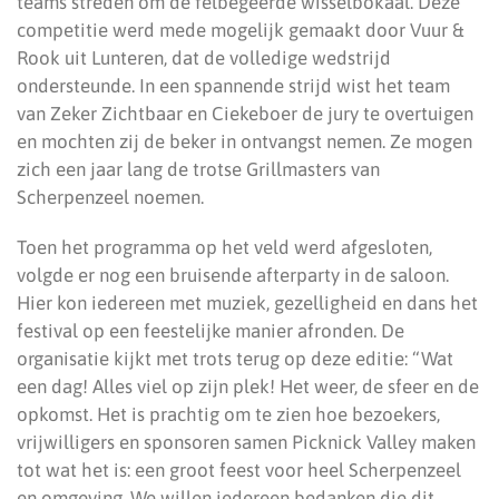
teams streden om de felbegeerde wisselbokaal. Deze
competitie werd mede mogelijk gemaakt door Vuur &
Rook uit Lunteren, dat de volledige wedstrijd
ondersteunde. In een spannende strijd wist het team
van Zeker Zichtbaar en Ciekeboer de jury te overtuigen
en mochten zij de beker in ontvangst nemen. Ze mogen
zich een jaar lang de trotse Grillmasters van
Scherpenzeel noemen.
Toen het programma op het veld werd afgesloten,
volgde er nog een bruisende afterparty in de saloon.
Hier kon iedereen met muziek, gezelligheid en dans het
festival op een feestelijke manier afronden. De
organisatie kijkt met trots terug op deze editie: “Wat
een dag! Alles viel op zijn plek! Het weer, de sfeer en de
opkomst. Het is prachtig om te zien hoe bezoekers,
vrijwilligers en sponsoren samen Picknick Valley maken
tot wat het is: een groot feest voor heel Scherpenzeel
en omgeving. We willen iedereen bedanken die dit