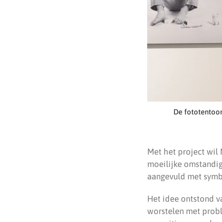
De fototentoon
Met het project wil
moeilijke omstandig
aangevuld met symbo
Het idee ontstond va
worstelen met probl