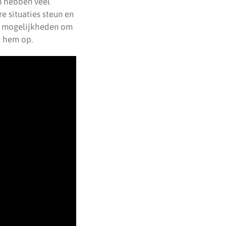
n hebben veel
e situaties steun en
ij mogelijkheden om
t hem op.