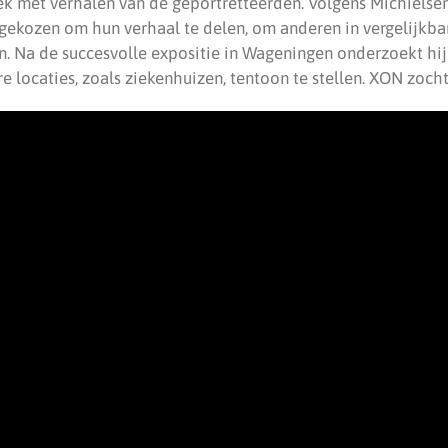
ek met verhalen van de geportretteerden. Volgens Michielse
ekozen om hun verhaal te delen, om anderen in vergelijkbar
n. Na de succesvolle expositie in Wageningen onderzoekt h
e locaties, zoals ziekenhuizen, tentoon te stellen. XON zoch