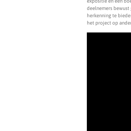
expositie en een bo
deelnemers bewust g
herkenning te biede
het project op ander