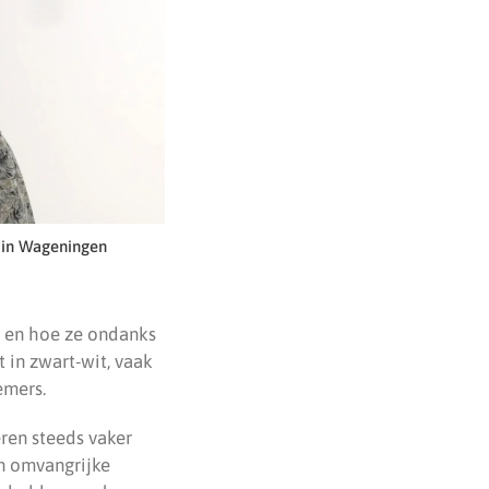
k in Wageningen
n en hoe ze ondanks
 in zwart-wit, vaak
emers.
eren steeds vaker
en omvangrijke