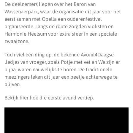
De deelnemers liepen over het Baron van
Wassenaerpark, waar de organisatie dit jaar voor het
eerst samen met Opella een ouderenfestival
organiseerde. Langs de route zorgden violisten en
Harmonie Heelsum voor extra sfeer in een speciale
zwaaizone.
Toch viel één ding op: de bekende Avond4Daagse-
liedjes van vroeger, zoals Potje met vet en We zijn er
bijna, waren nauwelijks te horen. De traditionele
meezingers leken dit jaar een beetje achterwege te
blijven.
Bekijk hier hoe die eerste avond verliep.