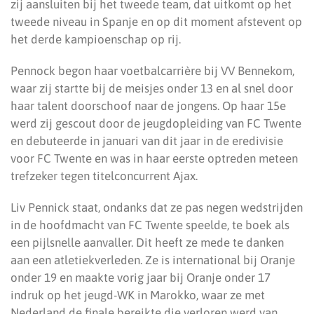
zij aansluiten bij het tweede team, dat uitkomt op het
tweede niveau in Spanje en op dit moment afstevent op
het derde kampioenschap op rij.
Pennock begon haar voetbalcarrière bij VV Bennekom,
waar zij startte bij de meisjes onder 13 en al snel door
haar talent doorschoof naar de jongens. Op haar 15e
werd zij gescout door de jeugdopleiding van FC Twente
en debuteerde in januari van dit jaar in de eredivisie
voor FC Twente en was in haar eerste optreden meteen
trefzeker tegen titelconcurrent Ajax.
Liv Pennick staat, ondanks dat ze pas negen wedstrijden
in de hoofdmacht van FC Twente speelde, te boek als
een pijlsnelle aanvaller. Dit heeft ze mede te danken
aan een atletiekverleden. Ze is international bij Oranje
onder 19 en maakte vorig jaar bij Oranje onder 17
indruk op het jeugd-WK in Marokko, waar ze met
Nederland de finale bereikte die verloren werd van