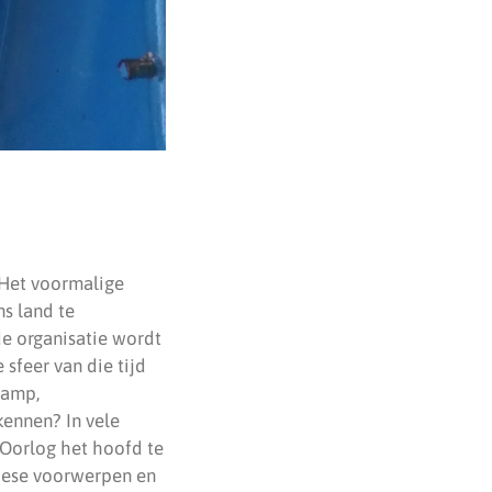
 Het voormalige
s land te
de organisatie wordt
sfeer van die tijd
lamp,
kennen? In vele
 Oorlog het hoofd te
Edese voorwerpen en