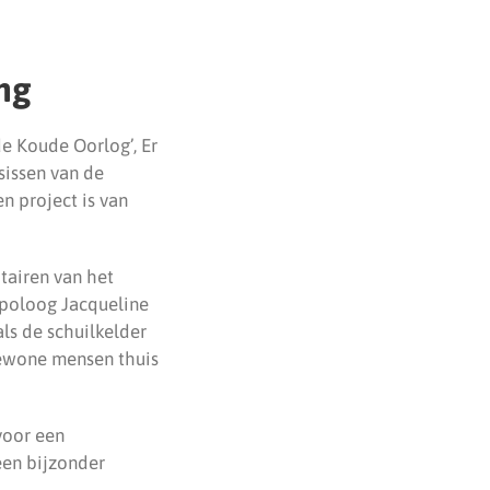
ng
de Koude Oorlog’, Er
sissen van de
en project is van
tairen van het
opoloog Jacqueline
als de schuilkelder
gewone mensen thuis
voor een
een bijzonder