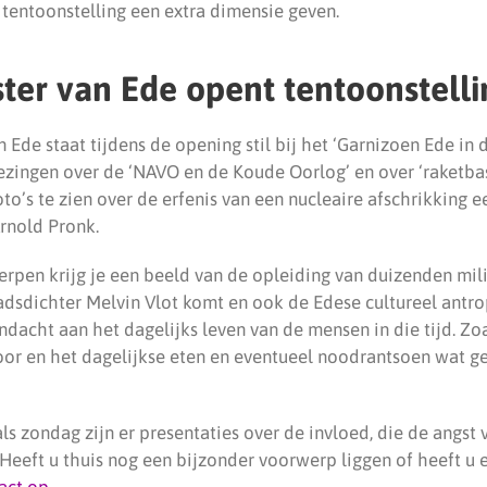
tentoonstelling een extra dimensie geven.
er van Ede opent tentoonstelli
Ede staat tijdens de opening stil bij het ‘Garnizoen Ede in 
lezingen over de ‘NAVO en de Koude Oorlog’ en over ‘raketba
foto’s te zien over de erfenis van een nucleaire afschrikking e
Arnold Pronk.
erpen krijg je een beeld van de opleiding van duizenden mili
tadsdichter Melvin Vlot komt en ook de Edese cultureel antr
ndacht aan het dagelijks leven van de mensen in die tijd. Zo
voor en het dagelijkse eten en eventueel noodrantsoen wat 
s zondag zijn er presentaties over de invloed, die de angst 
Heeft u thuis nog een bijzonder voorwerp liggen of heeft u 
act op
.