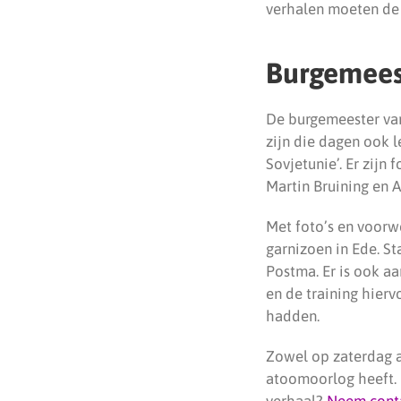
verhalen moeten de 
Burgemeest
De burgemeester van 
zijn die dagen ook 
Sovjetunie’. Er zijn 
Martin Bruining en 
Met foto’s en voorw
garnizoen in Ede. S
Postma. Er is ook aa
en de training hier
hadden.
Zowel op zaterdag al
atoomoorlog heeft. 
verhaal?
Neem cont