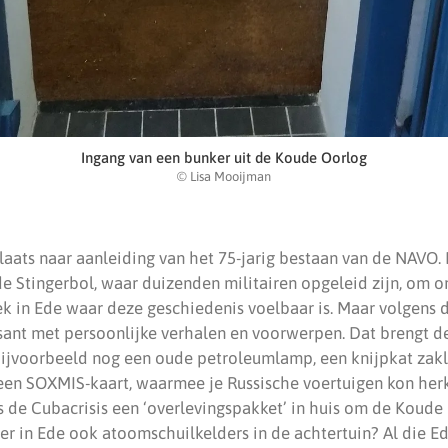
Ingang van een bunker uit de Koude Oorlog
© Lisa Mooijman
plaats naar aanleiding van het 75-jarig bestaan van de NAVO.
e Stingerbol, waar duizenden militairen opgeleid zijn, om on
ek in Ede waar deze geschiedenis voelbaar is. Maar volgens 
sant met persoonlijke verhalen en voorwerpen. Dat brengt de 
 bijvoorbeeld nog een oude petroleumlamp, een knijpkat zak
een SOXMIS-kaart, waarmee je Russische voertuigen kon her
s de Cubacrisis een ‘overlevingspakket’ in huis om de Koude
er in Ede ook atoomschuilkelders in de achtertuin? Al die 