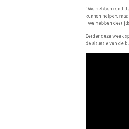
“We hebben rond de 
kunnen helpen, maar
“We hebben destijds
Eerder deze week sp
de situatie van de b