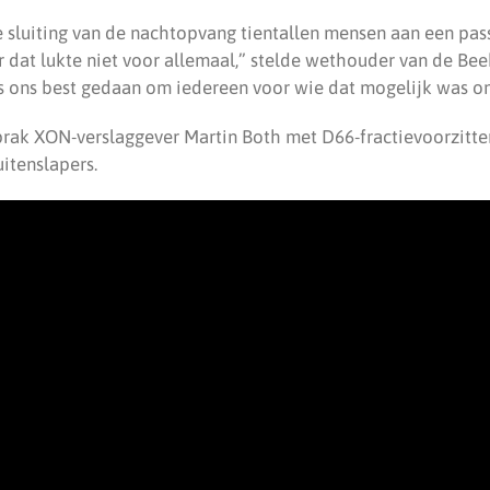
sluiting van de nachtopvang tientallen mensen aan een pas
 dat lukte niet voor allemaal,” stelde wethouder van de Beek
 ons best gedaan om iedereen voor wie dat mogelijk was on
rak XON-verslaggever Martin Both met D66-fractievoorzitte
uitenslapers.