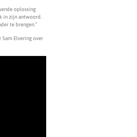
sende oplossing
 in zijn antwoord.
der te brengen.”
r Sam Elvering over