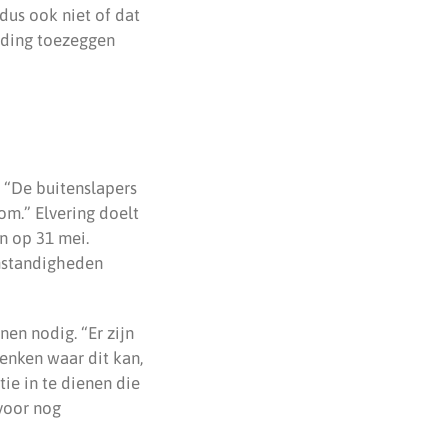
dus ook niet of dat
lding toezeggen
. “De buitenslapers
m.” Elvering doelt
n op 31 mei.
omstandigheden
en nodig. “Er zijn
nken waar dit kan,
ie in te dienen die
rvoor nog