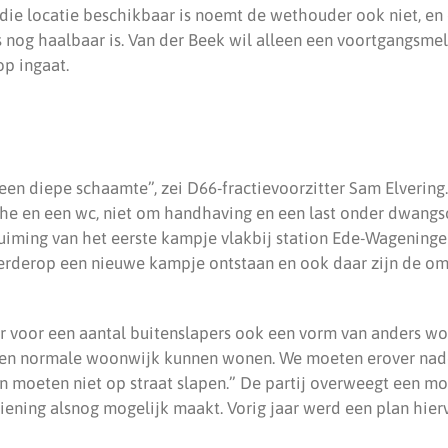
die locatie beschikbaar is noemt de wethouder ook niet, en 
 nog haalbaar is. Van der Beek wil alleen een voortgangsme
p ingaat.
lleen diepe schaamte”, zei D66-fractievoorzitter Sam Elvering
e en een wc, niet om handhaving en een last onder dwangso
iming van het eerste kampje vlakbij station Ede-Wageninge
 verderop een nieuwe kampje ontstaan en ook daar zijn de 
er voor een aantal buitenslapers ook een vorm van anders won
 een normale woonwijk kunnen wonen. We moeten erover nade
 moeten niet op straat slapen.” De partij overweegt een mot
ziening alsnog mogelijk maakt. Vorig jaar werd een plan hie