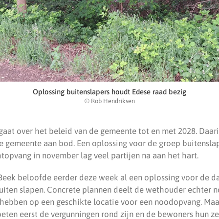
Oplossing buitenslapers houdt Edese raad bezig
© Rob Hendriksen
gaat over het beleid van de gemeente tot en met 2028. Daar
e gemeente aan bod. Een oplossing voor de groep buitenslap
topvang in november lag veel partijen na aan het hart.
eek beloofde eerder deze week al een oplossing voor de da
iten slapen. Concrete plannen deelt de wethouder echter no
hebben op een geschikte locatie voor een noodopvang. Maar
ten eerst de vergunningen rond zijn en de bewoners hun ze