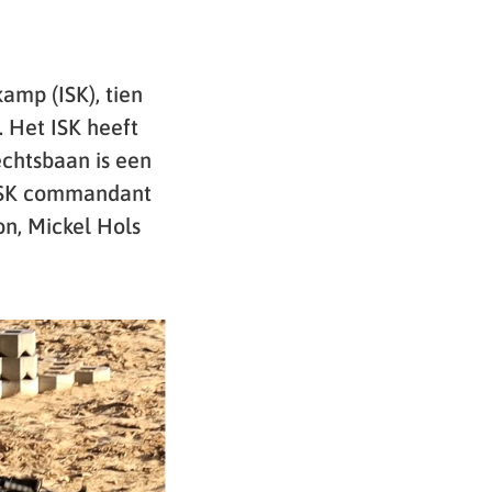
amp (ISK), tien
 Het ISK heeft
echtsbaan is een
 ISK commandant
on, Mickel Hols