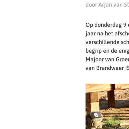
door Arjan van S
Op donderdag 9 o
jaar na het afsc
verschillende sc
begrip en de eni
Majoor van Groen
van Brandweer I