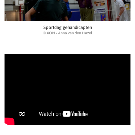
Sportdag gehandicapten
© XON / Anna van den Hazel