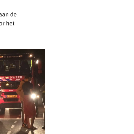
aan de
or het