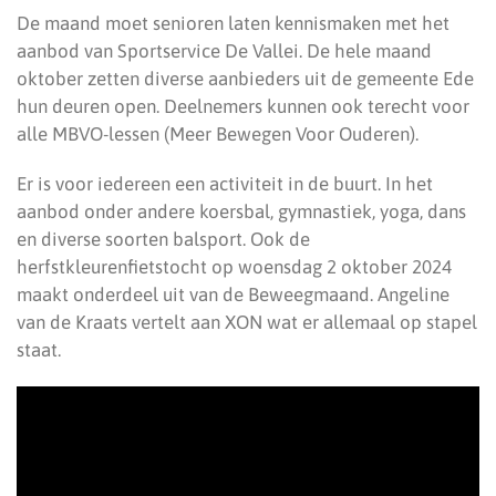
De maand moet senioren laten kennismaken met het
aanbod van Sportservice De Vallei. De hele maand
oktober zetten diverse aanbieders uit de gemeente Ede
hun deuren open. Deelnemers kunnen ook terecht voor
alle MBVO-lessen (Meer Bewegen Voor Ouderen).
Er is voor iedereen een activiteit in de buurt. In het
aanbod onder andere koersbal, gymnastiek, yoga, dans
en diverse soorten balsport. Ook de
herfstkleurenfietstocht op woensdag 2 oktober 2024
maakt onderdeel uit van de Beweegmaand. Angeline
van de Kraats vertelt aan XON wat er allemaal op stapel
staat.