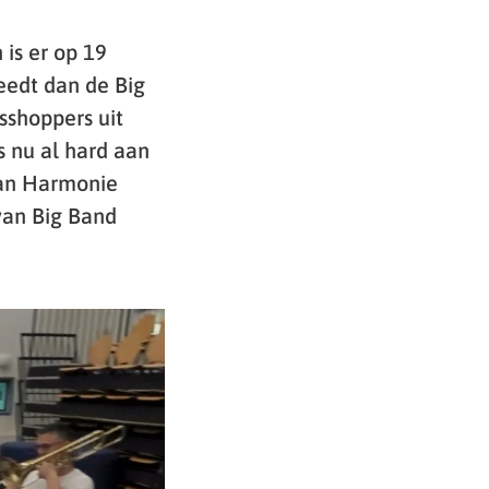
is er op 19
eedt dan de Big
shoppers uit
s nu al hard aan
van Harmonie
van Big Band