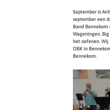
September is Air
september een da
Band Bennekom o
Wageningen. Big 
het oefenen. Wij
OBK in Bennekom
Bennekom.