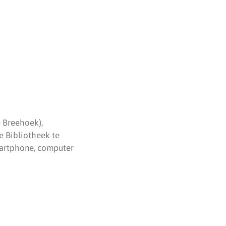
e Breehoek),
e Bibliotheek te
smartphone, computer