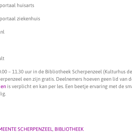
nportaal huisarts
nportaal ziekenhuis
.nl
lt
0.00 – 11.30 uur in de Bibliotheek Scherpenzeel (Kulturhus d
erpenzeel een zijn gratis. Deelnemers hoeven geen lid van d
den
is verplicht en kan per les. Een beetje ervaring met de 
ig.
MEENTE SCHERPENZEEL
,
BIBLIOTHEEK