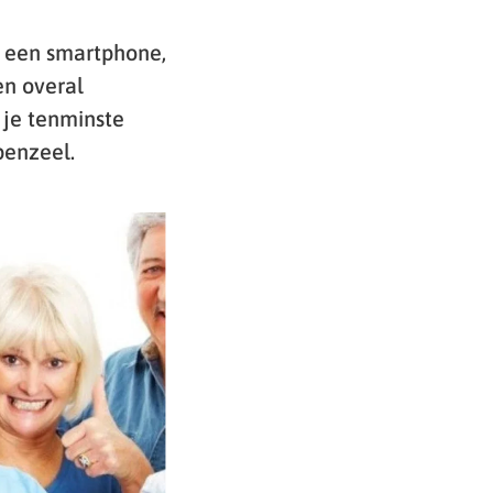
ia een smartphone,
en overal
 je tenminste
penzeel.