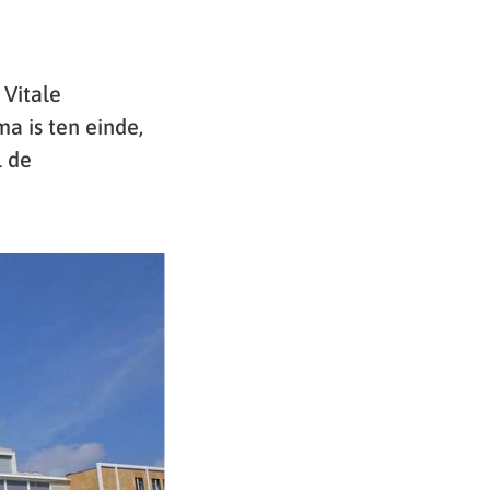
Vitale
a is ten einde,
l de