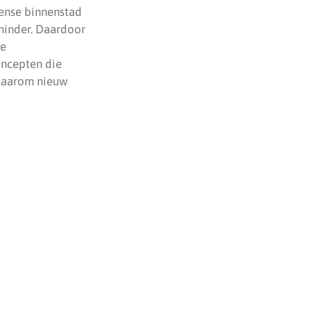
eense binnenstad
minder. Daardoor
ge
oncepten die
 daarom nieuw