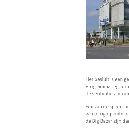
Het besluit is een g
Programmabegroting 
de verdubbelaar om a
Een van de speerpun
van teruglopende lee
de Big Bazar zijn d