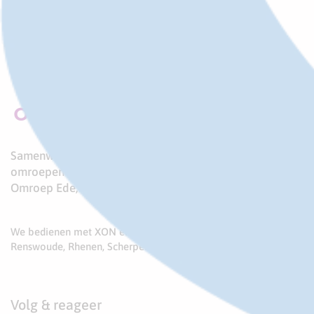
Samenwerkingsverband van drie lokale publieke
omroepen in de zuidelijke Gelderse Vallei:
Omroep Ede, Omroep Rhenen en Omroep 1 Vallei
We bedienen met XON en 1 VALLEI zes gemeenten: Ede,
Renswoude, Rhenen, Scherpenzeel, Veenendaal en Woudenberg
Volg & reageer