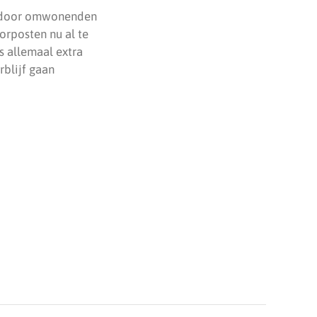
it door omwonenden
orposten nu al te
s allemaal extra
blijf gaan