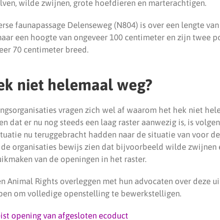
ven, wilde zwijnen, grote hoefdieren en marterachtigen.
oerse faunapassage Delenseweg (N804) is over een lengte va
 naar een hoogte van ongeveer 100 centimeter en zijn twee 
eer 70 centimeter breed.
k niet helemaal weg?
gsorganisaties vragen zich wel af waarom het hek niet hel
n dat er nu nog steeds een laag raster aanwezig is, is volge
ituatie nu teruggebracht hadden naar de situatie van voor de 
n de organisaties bewijs zien dat bijvoorbeeld wilde zwijne
ikmaken van de openingen in het raster.
n Animal Rights overleggen met hun advocaten over deze u
pen om volledige openstelling te bewerkstelligen.
st opening van afgesloten ecoduct