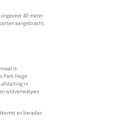
n ongeveer 40 meter
poorten aangebracht,
emaal is
ns Park Hoge
afsluiting in
n en wolvenwelpen
itkomst en beraden