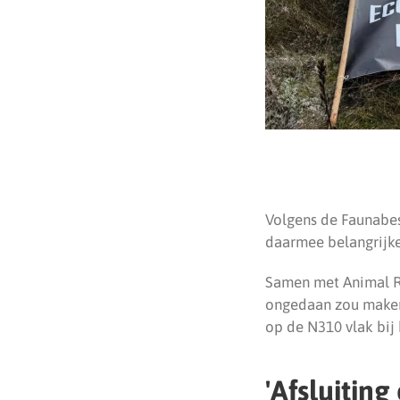
Volgens de Faunabes
daarmee belangrijk
Samen met Animal Rig
ongedaan zou maken
op de N310 vlak bij 
'Afsluitin