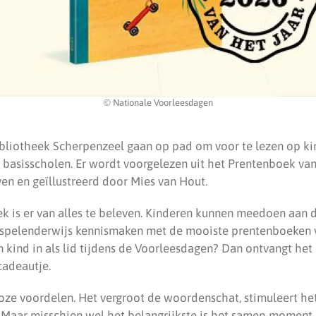
© Nationale Voorleesdagen
liotheek Scherpenzeel gaan op pad om voor te lezen op ki
 basisscholen. Er wordt voorgelezen uit het Prentenboek van
en en geïllustreerd door Mies van Hout.
ek is er van alles te beleven. Kinderen kunnen meedoen aan
 spelenderwijs kennismaken met de mooiste prentenboeken va
 kind in als lid tijdens de Voorleesdagen? Dan ontvangt het
cadeautje.
loze voordelen. Het vergroot de woordenschat, stimuleert he
e. Maar misschien wel het belangrijkste is het samen-momen