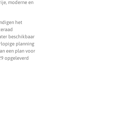
rije, moderne en
ndigen het
teraad
ater beschikbaar
rlopige planning
aan een plan voor
029 opgeleverd