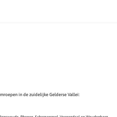
roepen in de zuidelijke Gelderse Vallei:
 Renswoude, Rhenen, Scherpenzeel, Veenendaal en Woudenberg