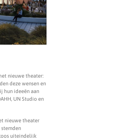
het nieuwe theater:
alden deze wensen en
ij hun ideeën aan
OAHH, UN Studio en
et nieuwe theater
n stemden
oos uiteindelijk