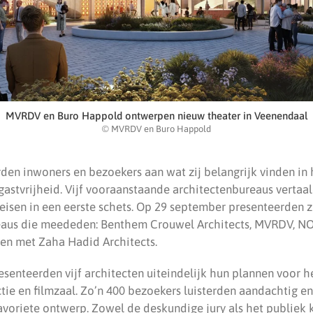
MVRDV en Buro Happold ontwerpen nieuw theater in Veenendaal
© MVRDV en Buro Happold
den inwoners en bezoekers aan wat zij belangrijk vinden in 
n gastvrijheid. Vijf vooraanstaande architectenbureaus verta
isen in een eerste schets. Op 29 september presenteerden z
reaus die meededen: Benthem Crouwel Architects, MVRDV, N
n met Zaha Hadid Architects.
senteerden vijf architecten uiteindelijk hun plannen voor h
e en filmzaal. Zo’n 400 bezoekers luisterden aandachtig e
avoriete ontwerp. Zowel de deskundige jury als het publiek k