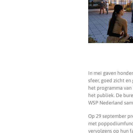
In mei gaven honder
sfeer, goed zicht e
het programma van e
het publiek. De bu
WSP Nederland same
Op 29 september pre
met poppodiumfuncti
vervolgens op hun f