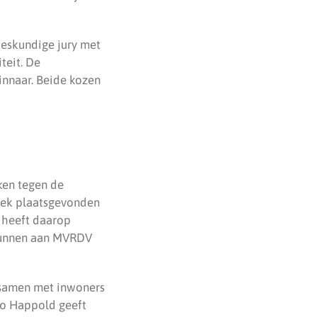
deskundige jury met
teit. De
nnaar. Beide kozen
ken tegen de
prek plaatsgevonden
 heeft daarop
 gunnen aan MVRDV
e samen met inwoners
ro Happold geeft