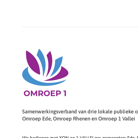
Samenwerkingsverband van drie lokale publieke om
Omroep Ede, Omroep Rhenen en Omroep 1 Vallei
We bedienen met XON en 1 VALLEI zes gemeenten: Ede,