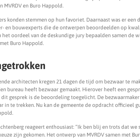
an MVRDV en Buro Happold.
rs konden stemmen op hun favoriet. Daarnaast was er een 
r- en bouwexperts die de ontwerpen beoordeelden op kwali
 het oordeel van de deskundige jury bepaalden samen de wi
met Buro Happold.
ngetrokken
nde architecten kregen 21 dagen de tijd om bezwaar te ma
 Een bureau heeft bezwaar gemaakt. Hierover heeft een ges
 dit gesprek is de beoordeling toegelicht. De bezwaarmaker
r in te trekken. Nu kan de gemeente de opdracht officieel
ppold.
htenberg reageert enthousiast: “Ik ben blij en trots dat w
e keuze zijn gekomen. Het ontwerp van MVRDV samen met Bu