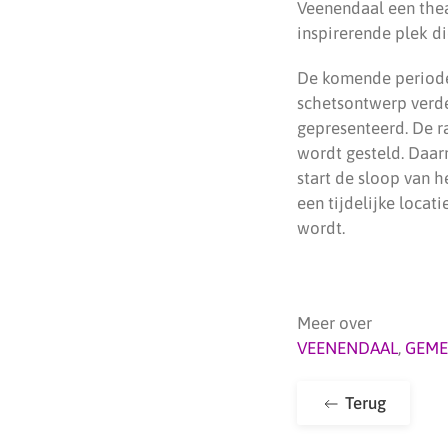
Veenendaal een thea
inspirerende plek di
De komende periode
schetsontwerp verde
gepresenteerd. De r
wordt gesteld. Daar
start de sloop van 
een tijdelijke locat
wordt.
Meer over
VEENENDAAL
,
GEME
Terug