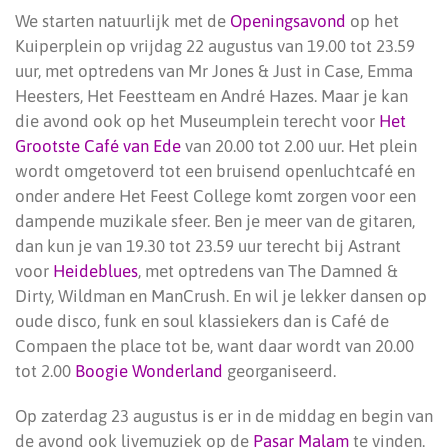
We starten natuurlijk met de
Openingsavond
op het
Kuiperplein op vrijdag 22 augustus van 19.00 tot 23.59
uur, met optredens van Mr Jones & Just in Case, Emma
Heesters, Het Feestteam en André Hazes. Maar je kan
die avond ook op het Museumplein terecht voor
Het
Grootste Café van Ede
van 20.00 tot 2.00 uur. Het plein
wordt omgetoverd tot een bruisend openluchtcafé en
onder andere Het Feest College komt zorgen voor een
dampende muzikale sfeer. Ben je meer van de gitaren,
dan kun je van 19.30 tot 23.59 uur terecht bij Astrant
voor
Heideblues
, met optredens van The Damned &
Dirty, Wildman en ManCrush. En wil je lekker dansen op
oude disco, funk en soul klassiekers dan is Café de
Compaen the place tot be, want daar wordt van 20.00
tot 2.00
Boogie Wonderland
georganiseerd.
Op zaterdag 23 augustus is er in de middag en begin van
de avond ook livemuziek op de
Pasar Malam
te vinden.