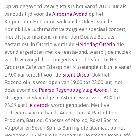
Op vrijdagavond 29 augustus is het vanaf 20.00 uur als
vanouds tijd voor de
Airborne Avond
op het
Kuiperplein. Het indrukwekkende Orkest van de
Koninklijke Luchtmacht verzorgt een speciaal concert,
met dit jaar niemand minder dan Douwe Bob als
gastartiest. In Otterlo wordt de
Heidedag Otterlo
die
avond afgesloten met de feestavond, waarbij de muziek
wordt verzorgd door Jongens voor de Sfeer. In Het
Grootste Café van Ede op het Museumplein kun je vanaf
19.00 uur terecht voor de
Silent Disco
. Ook het
Rozenplein is weer open van 19.00 tot 23.00 uur, met
deze avond de
Paarse Regenboog Vlag Avond
. Het
stevigere werk vind je in Astrant, waar van 19.00 tot
23.59 uur
Heiderock
wordt gehouden. Met live
optredens van de bands Anklebiters, A Part of the
Problem, Battled, Cheeses of Mexico, Royal Secret,
Vulpolar en Seven Spirits Burning die allemaal op het
Heiderock ’25 album te horen zijn. De steeg tussen Café