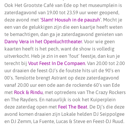
Ook Het Grootste Café van Ede op het museumplein is
zaterdagavond van 19.00 tot 23.59 uur weer geopend,
deze avond met ‘
Slam! Housuh in de pauzuh
’. Mocht je
een van de gelukkigen zijn die een kaartje heeft weten
te bemachtigen, dan ga je zaterdagavond genieten van
Danny Vera in het Openluchttheater
. Voor wie geen
kaarten heeft is het pech, want de show is volledig
uitverkocht. Heb je zin in een ‘fout’ feestje, dan kun je
terecht bij
Vout Feest In De Compaen
. Van 20.00 tot 2.00
uur draaien de feest-DJ’s de foutste hits uit de 90’s en
00’s. Tenslotte brengt Astrant op deze zaterdagavond
vanaf 20.00 uur een ode aan de rockende 60’s van Ede
met
Rock & Rindu
, met optredens van The Crazy Rockers
en The Rayders. En natuurlijk is ook het Kuiperplein
deze zaterdag open met
Feel The Beat
. De Dj’s die deze
avond komen draaien zijn Lokale helden DJ Seippolgee
en DJ Zemm, La Fuente, Lucas & Steve en Feest-DJ Ruud.