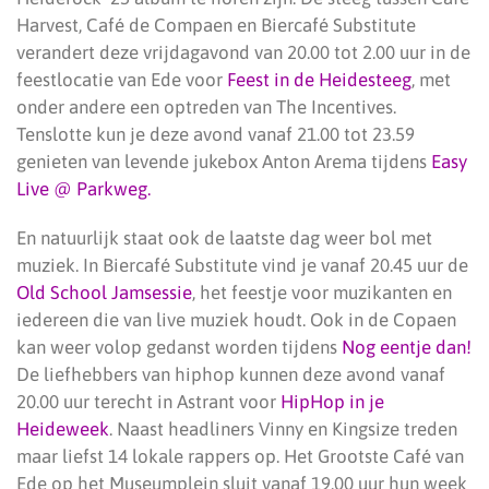
Harvest, Café de Compaen en Biercafé Substitute
verandert deze vrijdagavond van 20.00 tot 2.00 uur in de
feestlocatie van Ede voor
Feest in de Heidesteeg
, met
onder andere een optreden van The Incentives.
Tenslotte kun je deze avond vanaf 21.00 tot 23.59
genieten van levende jukebox Anton Arema tijdens
Easy
Live @ Parkweg.
En natuurlijk staat ook de laatste dag weer bol met
muziek. In Biercafé Substitute vind je vanaf 20.45 uur de
Old School Jamsessie
, het feestje voor muzikanten en
iedereen die van live muziek houdt. Ook in de Copaen
kan weer volop gedanst worden tijdens
Nog eentje dan!
De liefhebbers van hiphop kunnen deze avond vanaf
20.00 uur terecht in Astrant voor
HipHop in je
Heideweek
. Naast headliners Vinny en Kingsize treden
maar liefst 14 lokale rappers op. Het Grootste Café van
Ede op het Museumplein sluit vanaf 19.00 uur hun week