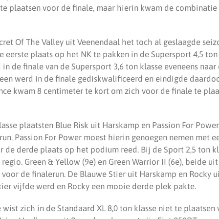
te plaatsen voor de finale, maar hierin kwam de combinatie 
ret Of The Valley uit Veenendaal het toch al geslaagde seiz
 eerste plaats op het NK te pakken in de Supersport 4,5 ton
 in de finale van de Supersport 3,6 ton klasse eveneens naar 
rveen werd in de finale gediskwalificeerd en eindigde daardo
ce kwam 8 centimeter te kort om zich voor de finale te pla
klasse plaatsten Blue Risk uit Harskamp en Passion For Power
erun. Passion For Power moest hierin genoegen nemen met ee
ar de derde plaats op het podium reed. Bij de Sport 2,5 ton k
regio. Green & Yellow (9e) en Green Warrior II (6e), beide ui
n voor de finalerun. De Blauwe Stier uit Harskamp en Rocky ui
ier vijfde werd en Rocky een mooie derde plek pakte.
 wist zich in de Standaard XL 8,0 ton klasse niet te plaatsen 