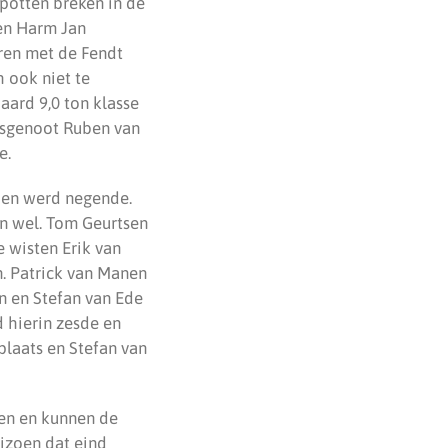
potten breken in de
ten Harm Jan
eren met de Fendt
h ook niet te
aard 9,0 ton klasse
atsgenoot Ruben van
e.
t en werd negende.
un wel. Tom Geurtsen
 wisten Erik van
en. Patrick van Manen
n en Stefan van Ede
 hierin zesde en
laats en Stefan van
en en kunnen de
izoen dat eind