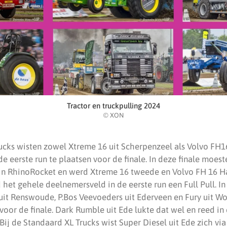
Tractor en truckpulling 2024
© XON
rucks wisten zowel Xtreme 16 uit Scherpenzeel als Volvo FH
de eerste run te plaatsen voor de finale. In deze finale moest
in RhinoRocket en werd Xtreme 16 tweede en Volvo FH 16 H
 het gehele deelnemersveld in de eerste run een Full Pull. I
it Renswoude, P.Bos Veevoeders uit Ederveen en Fury uit Wo
voor de finale. Dark Rumble uit Ede lukte dat wel en reed in 
 Bij de Standaard XL Trucks wist Super Diesel uit Ede zich via 