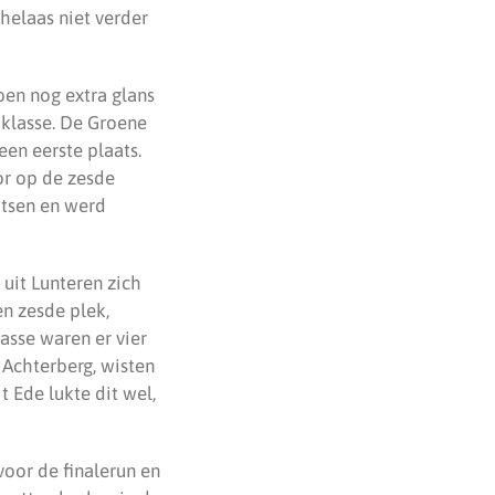
helaas niet verder
oen nog extra glans
 klasse. De Groene
een eerste plaats.
or op de zesde
atsen en werd
 uit Lunteren zich
n zesde plek,
lasse waren er vier
t Achterberg, wisten
t Ede lukte dit wel,
voor de finalerun en