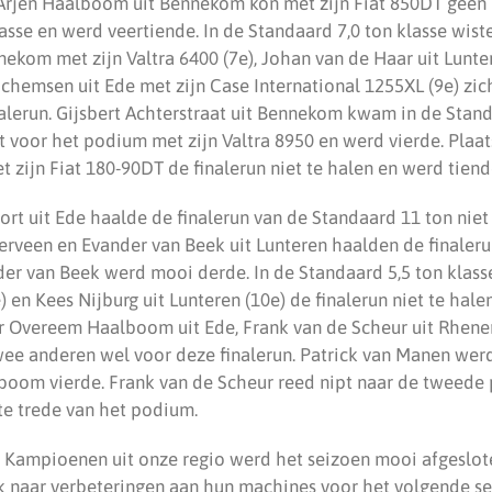
rjen Haalboom uit Bennekom kon met zijn Fiat 850DT geen 
asse en werd veertiende. In de Standaard 7,0 ton klasse wis
nekom met zijn Valtra 6400 (7e), Johan van de Haar uit Lunt
chemsen uit Ede met zijn Case International 1255XL (9e) zic
alerun. Gijsbert Achterstraat uit Bennekom kwam in de Stand
rt voor het podium met zijn Valtra 8950 en werd vierde. Pla
 zijn Fiat 180-90DT de finalerun niet te halen en werd tiend
rt uit Ede haalde de finalerun van de Standaard 11 ton nie
erveen en Evander van Beek uit Lunteren haalden de finaler
der van Beek werd mooi derde. In de Standaard 5,5 ton klasse
) en Kees Nijburg uit Lunteren (10e) de finalerun niet te hal
r Overeem Haalboom uit Ede, Frank van de Scheur uit Rhene
wee anderen wel voor deze finalerun. Patrick van Manen werd
oom vierde. Frank van de Scheur reed nipt naar de tweede p
e trede van het podium.
 Kampioenen uit onze regio werd het seizoen mooi afgeslot
 naar verbeteringen aan hun machines voor het volgende se