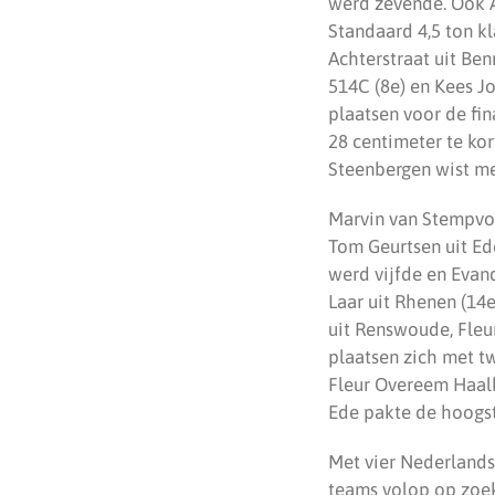
werd zevende. Ook A
Standaard 4,5 ton kl
Achterstraat uit Ben
514C (8e) en Kees Jo
plaatsen voor de fin
28 centimeter te ko
Steenbergen wist met
Marvin van Stempvoo
Tom Geurtsen uit Ed
werd vijfde en Evan
Laar uit Rhenen (14e
uit Renswoude, Fleu
plaatsen zich met t
Fleur Overeem Haalb
Ede pakte de hoogst
Met vier Nederlands
teams volop op zoek