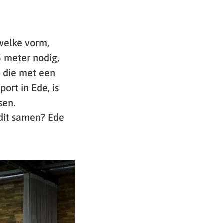
welke vorm,
5 meter nodig,
n die met een
ort in Ede, is
sen.
dit samen? Ede