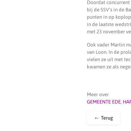
Doordat concurrent 
bij de SSV’s in de B
punten in op koplope
in de laatste wedstr
met 23 november ver
Ook vader Martin ma
van Loon. In de prol
vielen ze uit met t
kwamen ze als negene
Meer over
GEMEENTE EDE
,
HA
Terug