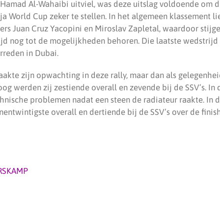
Hamad Al-Wahaibi uitviel, was deze uitslag voldoende om 
aja World Cup zeker te stellen. In het algemeen klassement l
rs Juan Cruz Yacopini en Miroslav Zapletal, waardoor stijge
ijd nog tot de mogelijkheden behoren. Die laatste wedstrijd
reden in Dubai.
akte zijn opwachting in deze rally, maar dan als gelegenhei
oog werden zij zestiende overall en zevende bij de SSV’s. In
echnische problemen nadat een steen de radiateur raakte. In
ntwintigste overall en dertiende bij de SSV’s over de finish
RSKAMP