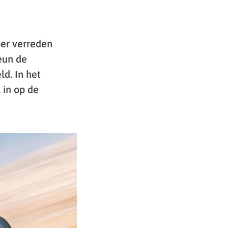
ber verreden
eun de
d. In het
 in op de