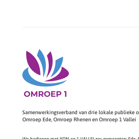
Samenwerkingsverband van drie lokale publieke om
Omroep Ede, Omroep Rhenen en Omroep 1 Vallei
We bedienen met XON en 1 VALLEI zes gemeenten: Ede,