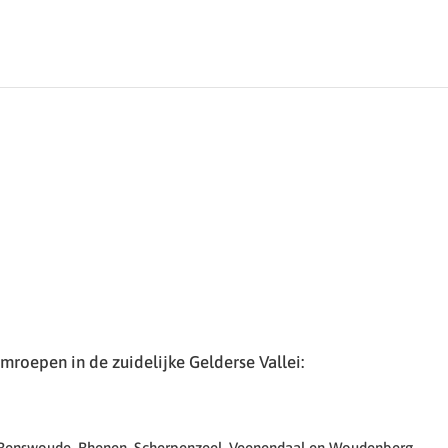
roepen in de zuidelijke Gelderse Vallei:
 Renswoude, Rhenen, Scherpenzeel, Veenendaal en Woudenberg